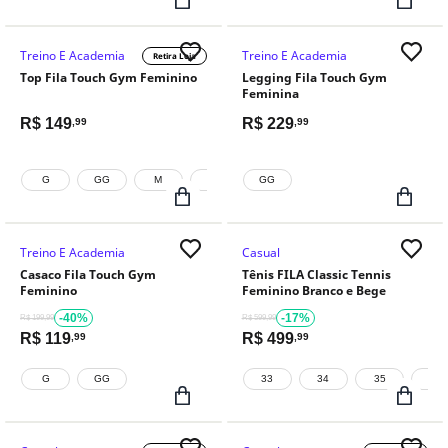
Treino E Academia
Treino E Academia
Retira Loja
Top Fila Touch Gym Feminino
Legging Fila Touch Gym
Feminina
R$
149
R$
229
,99
,99
G
GG
M
P
GG
Treino E Academia
Casual
Casaco Fila Touch Gym
Tênis FILA Classic Tennis
Feminino
Feminino Branco e Bege
-40%
-17%
R$ 199,99
R$ 599,99
R$
119
R$
499
,99
,99
G
GG
33
34
35
36