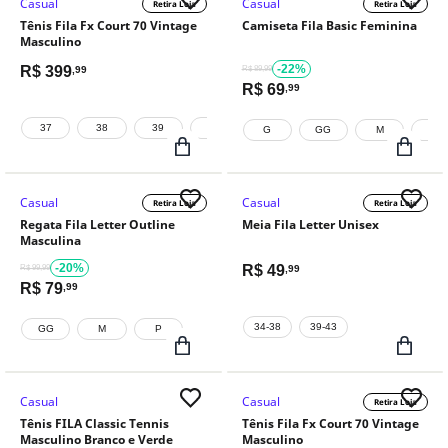
Casual
Casual
Retira Loja
Retira Loja
Tênis Fila Fx Court 70 Vintage
Camiseta Fila Basic Feminina
Masculino
-22%
R$
399
,99
R$ 89,99
R$
69
,99
37
38
39
40
41
42
43
44
G
GG
M
P
Casual
Casual
Retira Loja
Retira Loja
Regata Fila Letter Outline
Meia Fila Letter Unisex
Masculina
-20%
R$
49
R$ 99,99
,99
R$
79
,99
34-38
39-43
GG
M
P
Casual
Casual
Retira Loja
Tênis FILA Classic Tennis
Tênis Fila Fx Court 70 Vintage
Masculino Branco e Verde
Masculino