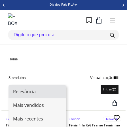
Dia dos Pais FILA
Home
Visualização
3 produtos
Relevância
Filtrar
Relevância
Mais vendidos
Mais recentes
Corrida
Corrida
Retira Loja
Retira Loja
Tênis Fila Kr6 Frame Feminino
Tênis Fila Kr6 Frame Feminino