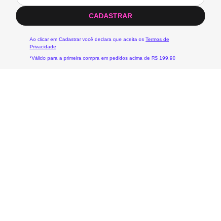
CADASTRAR
Ao clicar em Cadastrar você declara que aceita os
Termos de
Privacidade
*Válido para a primeira compra em pedidos acima de R$ 199,90
Sobre a
Ajuda
Políticas
Fila
Central de
Política de
Ajuda
Privacidade
História
Trocas e
Política
Carreira
Devoluções
Entregas,
Nossas Lojas
Minha Conta
Trocas e
Devoluções
Termos e
Condições
Regulamentos
Formas de Pagamento