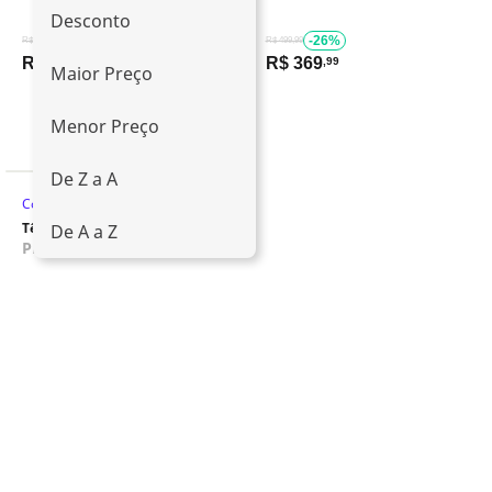
Desconto
-26%
-26%
R$ 499,99
R$ 499,99
R$
369
R$
369
,99
,99
Maior Preço
Menor Preço
De Z a A
Corrida
Tênis Fila Kr6 Frame Masculino
De A a Z
PRODUTO INDISPONÍVEL