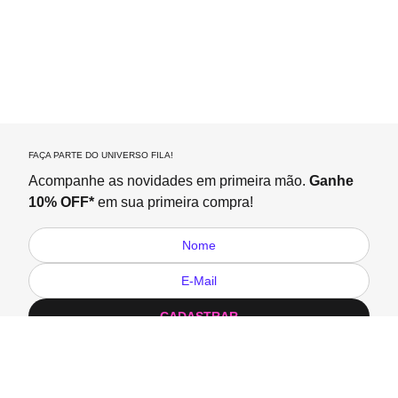
FAÇA PARTE DO UNIVERSO FILA!
Acompanhe as novidades em primeira mão.
Ganhe
10% OFF*
em sua primeira compra!
CADASTRAR
Ao clicar em Cadastrar você declara que aceita os
Termos de
Privacidade
*Válido para a primeira compra em pedidos acima de R$ 199,90