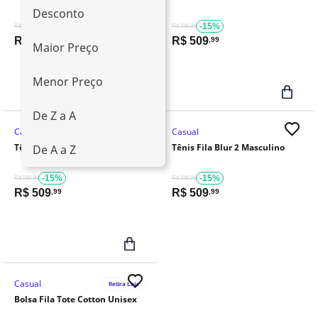
Desconto
-20%
-15%
R$ 599,99
R$ 599,99
R$
479
R$
509
,99
,99
Maior Preço
Menor Preço
De Z a A
Casual
Casual
Tênis Fila Blur 2 Masculino
Tênis Fila Blur 2 Masculino
De A a Z
-15%
-15%
R$ 599,99
R$ 599,99
R$
509
R$
509
,99
,99
Casual
Retira Loja
Bolsa Fila Tote Cotton Unisex