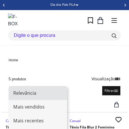
Dia dos Pais FILA
Home
Visualização
5 produtos
Relevância
Filtrar
Relevância
Mais vendidos
Mais recentes
Casual
Casual
Tênis Fila Blur 2 Masculino
Tênis Fila Blur 2 Feminino