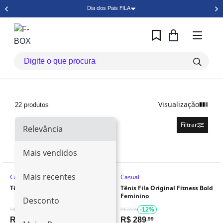
Dia dos Pais FILA
Visualização
22 produtos
Relevância
Filtrar
Relevância
Mais vendidos
Mais recentes
Casual
Casual
Retira Loja
Tênis Fila Ardenza Feminino
Tênis Fila Original Fitness Bold
Feminino
Desconto
-25%
-12%
R$ 399,99
R$ 329,99
R$
299
R$
289
,99
,99