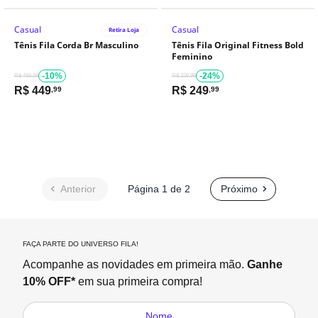
Casual
Casual
Retira Loja
Tênis Fila Corda Br Masculino
Tênis Fila Original Fitness Bold
Feminino
-10%
-24%
R$ 499,99
R$ 329,99
R$
449
R$
249
,99
,99
Anterior
Página 1 de 2
Próximo
FAÇA PARTE DO UNIVERSO FILA!
Acompanhe as novidades em primeira mão.
Ganhe
10% OFF*
em sua primeira compra!