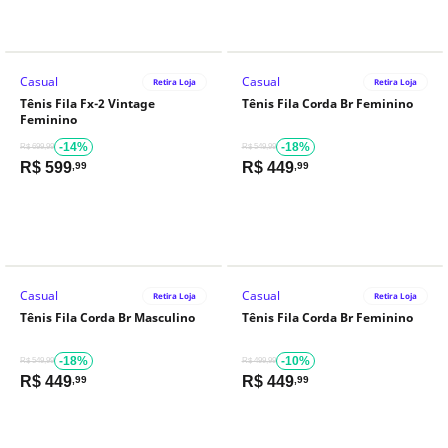
Casual
Casual
Retira Loja
Retira Loja
Tênis Fila Fx-2 Vintage
Tênis Fila Corda Br Feminino
Feminino
-14%
-18%
R$ 699,99
R$ 549,99
R$
599
R$
449
,99
,99
Casual
Casual
Retira Loja
Retira Loja
Tênis Fila Corda Br Masculino
Tênis Fila Corda Br Feminino
-18%
-10%
R$ 549,99
R$ 499,99
R$
449
R$
449
,99
,99