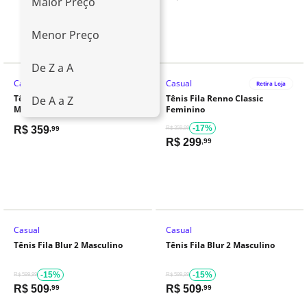
Maior Preço
Menor Preço
De Z a A
Casual
Casual
Retira Loja
Tênis Fila Renno Classic
Tênis Fila Renno Classic
De A a Z
Masculino
Feminino
-17%
R$
359
,99
R$ 359,99
R$
299
,99
Casual
Casual
Tênis Fila Blur 2 Masculino
Tênis Fila Blur 2 Masculino
-15%
-15%
R$ 599,99
R$ 599,99
R$
509
R$
509
,99
,99