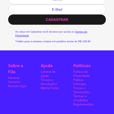
CADASTRAR
Ao clicar em Cadastrar você declara que aceita os
Termos de
Privacidade
*Válido para a primeira compra em pedidos acima de R$ 199,90
Sobre a
Ajuda
Políticas
Fila
Central de
Política de
Ajuda
Privacidade
História
Trocas e
Política
Carreira
Devoluções
Entregas,
Nossas Lojas
Minha Conta
Trocas e
Devoluções
Termos e
Condições
Regulamentos