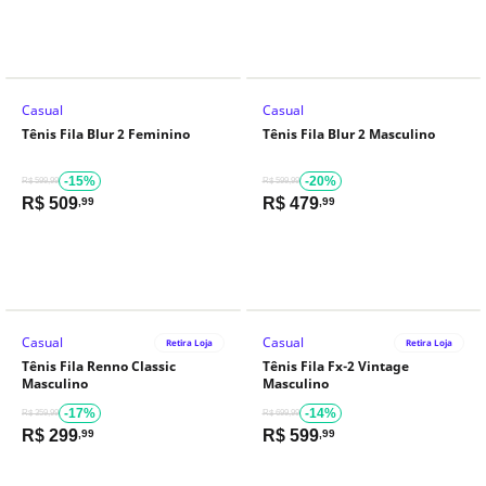
Casual
Casual
Tênis Fila Blur 2 Feminino
Tênis Fila Blur 2 Masculino
-15%
-20%
R$ 599,99
R$ 599,99
R$
509
R$
479
,99
,99
Casual
Casual
Retira Loja
Retira Loja
Tênis Fila Renno Classic
Tênis Fila Fx-2 Vintage
Masculino
Masculino
-17%
-14%
R$ 359,99
R$ 699,99
R$
299
R$
599
,99
,99