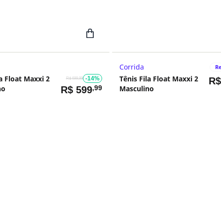
Corrida
Re
la Float Maxxi 2
Tênis Fila Float Maxxi 2
-14%
R
R$ 699,99
no
,99
Masculino
R$
599
1
2
3
Anterior
Próximo