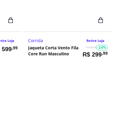
Branco
Corrida
tira Loja
Retira Loja
Jaqueta Corta Vento Fila
,99
-14%
$
599
R$ 349,99
Core Run Masculino
,99
R$
299