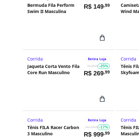
Bermuda Fila Perform
Camiseta
,99
R$
149
Swim II Masculina
Wind Ma
Corrida
Corrida
Retira Loja
Jaqueta Corta Vento Fila
Tênis Fi
-25%
R$ 359,99
Core Run Masculino
,99
Skyfoam
R$
269
Corrida
Corrida
Retira Loja
Tênis FILA Racer Carbon
Tênis F
-17%
R$ 1.199,99
3 Masculino
,99
Masculi
R$
999