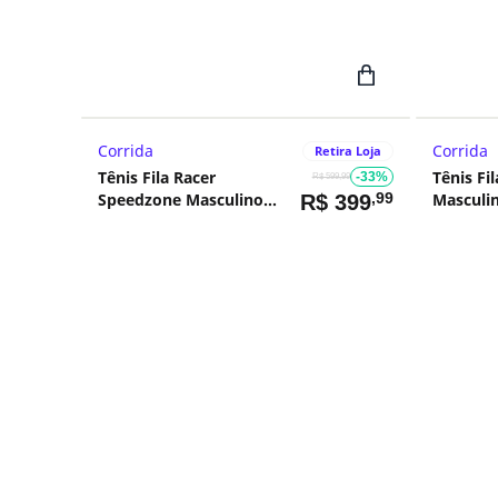
Corrida
Corrida
Retira Loja
Tênis Fila Racer
Tênis Fi
-33%
R$ 599,99
Speedzone Masculino
,99
Masculi
R$
399
Preto