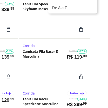
Tênis Fila Speedrocker
-15%
,99
R$
799
399,99
De A a Z
,99
Skyfoam Masculino
$
339
Corrida
Camiseta Fila Racer II
-13%
-37%
159,99
R$ 189,99
,99
Masculina
,99
$
139
R$
119
Corrida
tira Loja
Retira Loja
Tênis Fila Racer
,99
-33%
$
129
R$ 599,99
Speedzone Masculino
,99
R$
399