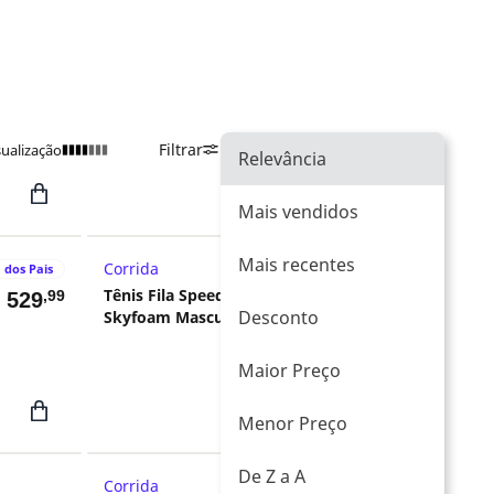
Filtrar
Ordenar Por
Relevância
sualização
Relevância
Mais vendidos
Mais recentes
Corrida
 dos Pais
LANÇAMENTO
Tênis Fila Speedrocker
,99
,99
$
529
R$
799
Desconto
Skyfoam Masculino
Maior Preço
Menor Preço
De Z a A
Corrida
LANÇAMENTO