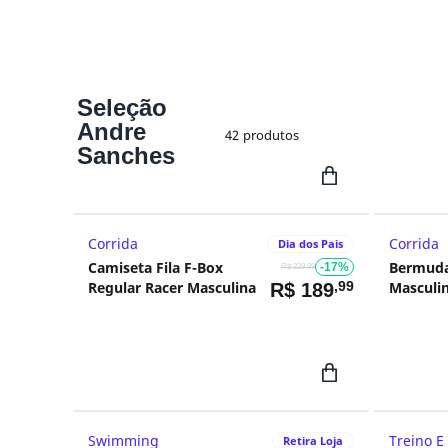
Seleção
Andre
42
produtos
Sanches
Corrida
Corrida
Dia dos Pais
Camiseta Fila F-Box
Bermuda 
-17%
R$ 229,99
Regular Racer Masculina
,99
Masculi
R$
189
Swimming
Treino E
Retira Loja