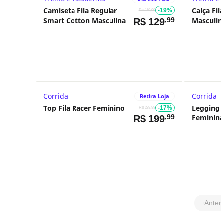
Camiseta Fila Regular
Calça Fi
-19%
R$ 159,99
Smart Cotton Masculina
,99
Masculi
R$
129
Corrida
Corrida
Retira Loja
Top Fila Racer Feminino
Legging 
-17%
R$ 239,99
,99
Feminin
R$
199
Anter