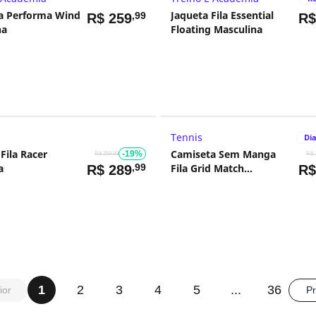
la Performa Wind
Jaqueta Fila Essential
,99
R$
259
R
na
Floating Masculina
Tennis
Dia
Fila Racer
Camiseta Sem Manga
-19%
R$ 359,99
R$ 
a
,99
Fila Grid Match
R$
289
R
Masculina
1
2
3
4
5
...
36
ior
P