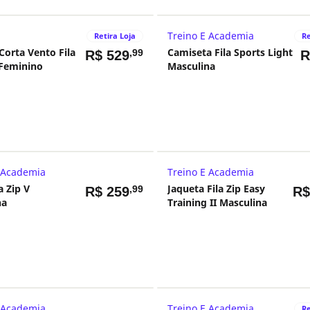
Treino E Academia
Retira Loja
Re
Corta Vento Fila
Camiseta Fila Sports Light
,99
R$
529
 Feminino
Masculina
 Academia
Treino E Academia
a Zip V
Jaqueta Fila Zip Easy
,99
R$
259
R
na
Training II Masculina
 Academia
Treino E Academia
Re