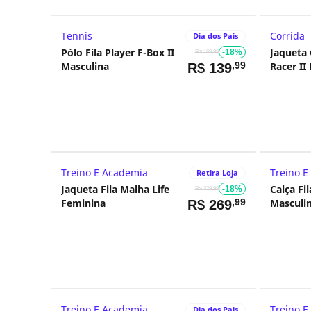
Tennis
Corrida
Dia dos Pais
Pólo Fila Player F-Box II
Jaqueta 
-18%
R$ 169,99
Masculina
,99
Racer II
R$
139
Treino E Academia
Treino E
Retira Loja
Jaqueta Fila Malha Life
Calça Fil
-18%
R$ 329,99
Feminina
,99
Masculi
R$
269
Treino E Academia
Treino E
Dia dos Pais