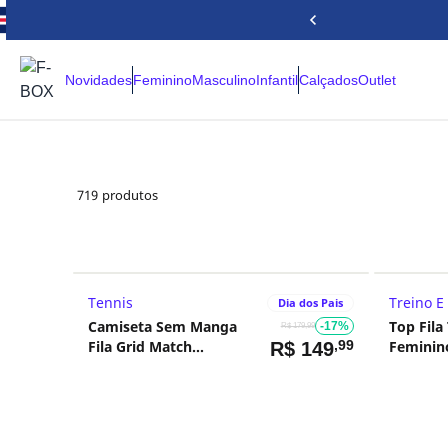
Novidades
Feminino
Masculino
Infantil
Calçados
Outlet
719
produtos
Tennis
Treino E
Dia dos Pais
Camiseta Sem Manga
Top Fil
-17%
R$ 179,99
Fila Grid Match
,99
Feminin
R$
149
Masculina