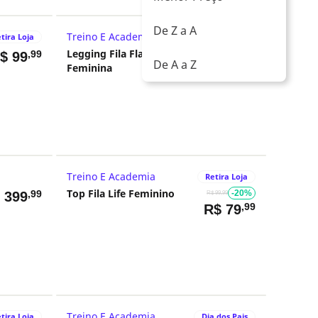
De Z a A
Treino E Academia
tira Loja
Retira Loja
Legging Fila Flat Life II
,99
,99
R$
99
R$
169
De A a Z
Feminina
Treino E Academia
Retira Loja
Top Fila Life Feminino
,99
-20%
$
399
R$ 99,99
,99
R$
79
Treino E Academia
tira Loja
Dia dos Pais