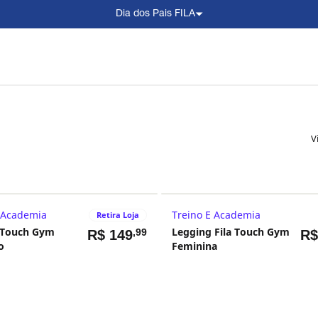
Dia dos Pais FILA
V
 Academia
Treino E Academia
Retira Loja
a Touch Gym
Legging Fila Touch Gym
,99
R$
149
R
o
Feminina