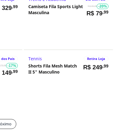
Camiseta Fila Sports Light
,99
-20%
$
329
R$ 99,99
Masculina
,99
R$
79
Tennis
 dos Pais
Retira Loja
Shorts Fila Mesh Match
-17%
,99
R$
249
179,99
,99
II 5" Masculino
$
149
róximo