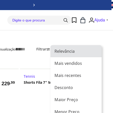
Baix
Ajuda
Filtrar
Ordenar Por
Relevância
isualização
Relevância
Mais vendidos
Mais recentes
Tennis
Dia dos Pais
Shorts Fila 7" Masculino
,99
-20%
$
229
R$ 799,99
Desconto
,99
R$
639
Maior Preço
Menor Preço