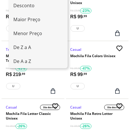
Unisex
Desconto
-37%
-23%
R$ 189,99
R$ 129,99
R$
119
R$
99
,99
,99
Maior Preço
U
U
Menor Preço
De Z a A
Treino E Academia
Casual
Mochila Fila Functional
Mochila Fila Colors Unisex
Training Unisex
De A a Z
-45%
-47%
R$ 399,99
R$ 189,99
R$
219
R$
99
,99
,99
U
U
Casual
Casual
Dia dos Pais
Dia dos Pais
Mochila Fila Letter Classic
Mochila Fila Retro Letter
Unisex
Unisex
-26%
-26%
R$ 189,99
R$ 189,99