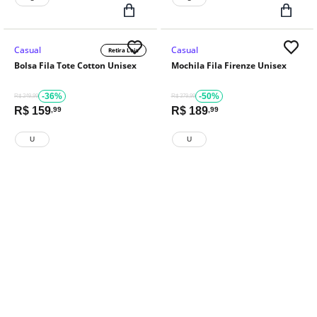
Casual
Casual
Retira Loja
Bolsa Fila Tote Cotton Unisex
Mochila Fila Firenze Unisex
-36%
-50%
R$ 249,99
R$ 379,99
R$
159
R$
189
,99
,99
U
U