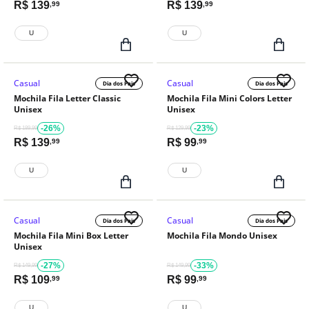
R$
139
R$
139
,99
,99
U
U
Casual
Casual
Dia dos Pais
Dia dos Pais
Mochila Fila Letter Classic
Mochila Fila Mini Colors Letter
Unisex
Unisex
-26%
-23%
R$ 189,99
R$ 129,99
R$
139
R$
99
,99
,99
U
U
Casual
Casual
Dia dos Pais
Dia dos Pais
Mochila Fila Mini Box Letter
Mochila Fila Mondo Unisex
Unisex
-27%
-33%
R$ 149,99
R$ 149,99
R$
109
R$
99
,99
,99
U
U