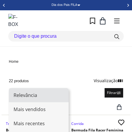
Dia dos Pais FILA
Home
Visualização
22 produtos
Relevância
Filtrar
Relevância
Mais vendidos
Mais recentes
Treino E Academia
Corrida
Bermuda Fila Flat Life Long II
Bermuda Fila Racer Feminina