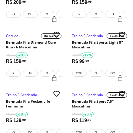
R$
209
R$
159
,99
,99
G
GG
M
P
P
PP
M
G
GG
Corrida
Treino E Academia
Dia dos Pais
Dia dos Pais
Bermuda Fila Diamond Core
Bermuda Fila Sports Light 8"
Run - 6 Masculina
Masculina
-20%
-17%
R$ 199,99
R$ 119,99
R$
159
R$
99
,99
,99
P
M
G
GG
2GG
G
GG
M
Treino E Academia
Treino E Academia
Dia dos Pais
Bermuda Fila Pocket Life
Bermuda Fila Sport 7,5"
Feminina
Masculina
-18%
-20%
R$ 169,99
R$ 149,99
R$
139
R$
119
,99
,99
G
GG
M
P
2GG
G
GG
M