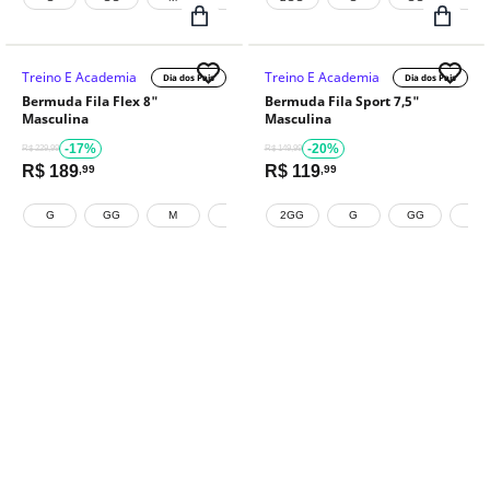
Treino E Academia
Treino E Academia
Dia dos Pais
Dia dos Pais
Bermuda Fila Flex 8"
Bermuda Fila Sport 7,5"
Masculina
Masculina
-17%
-20%
R$ 229,99
R$ 149,99
R$
189
R$
119
,99
,99
G
GG
M
P
2GG
G
GG
M