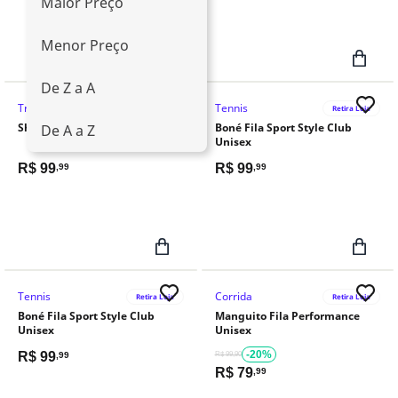
Maior Preço
Menor Preço
De Z a A
Treino E Academia
Tennis
Retira Loja
Retira Loja
Shorts Fila Flat Life Feminino
Boné Fila Sport Style Club
De A a Z
Unisex
R$
99
R$
99
,99
,99
Tennis
Corrida
Retira Loja
Retira Loja
Boné Fila Sport Style Club
Manguito Fila Performance
Unisex
Unisex
-20%
R$
99
,99
R$ 99,90
R$
79
,99