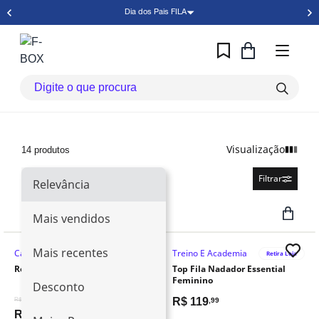
Dia dos Pais FILA
Visualização
14 produtos
Relevância
Filtrar
Relevância
Mais vendidos
Mais recentes
Casual
Treino E Academia
Retira Loja
Regata Fila Basic Feminina
Top Fila Nadador Essential
Feminino
Desconto
-50%
R$
119
R$ 99,99
,99
R$
49
,99