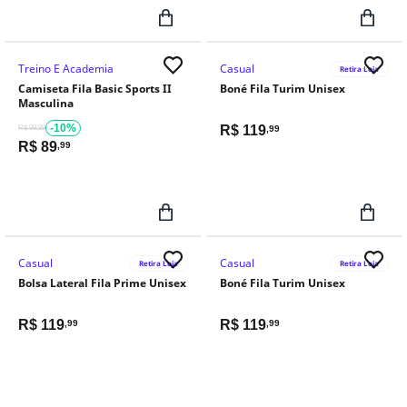
Treino E Academia
Casual
Retira Loja
Camiseta Fila Basic Sports II
Boné Fila Turim Unisex
Masculina
-10%
R$
119
R$ 99,99
,99
R$
89
,99
Casual
Casual
Retira Loja
Retira Loja
Bolsa Lateral Fila Prime Unisex
Boné Fila Turim Unisex
R$
119
R$
119
,99
,99