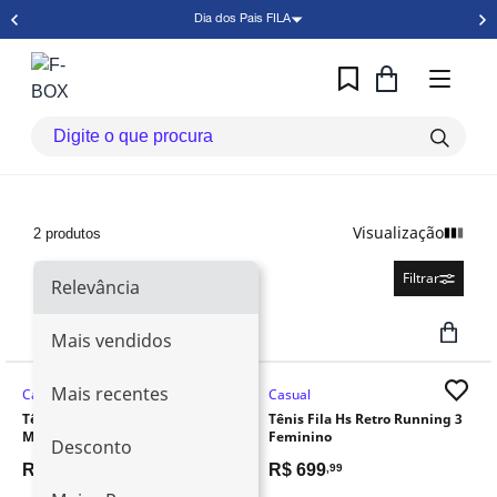
Dia dos Pais FILA
Visualização
2 produtos
Relevância
Filtrar
Relevância
Mais vendidos
Mais recentes
Casual
Casual
Retira Loja
Tênis Fila Hs Retro Running 3
Tênis Fila Hs Retro Running 3
Masculino
Feminino
Desconto
R$
699
R$
699
,99
,99