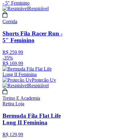
Respirável
Corrida
Shorts Fila Racer Run -
5" Feminino
R$
259
,
99
-
35%
R$
169
,
99
Proteção Uv
Respirável
Treino E Academia
Retira Loja
Bermuda Fila Flat Life
Long II Feminina
R$
129
,
99