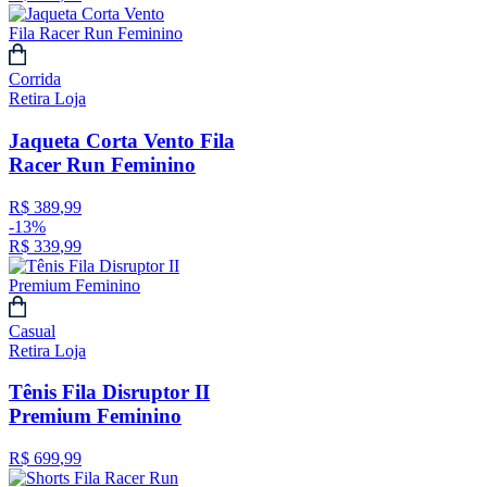
Corrida
Retira Loja
Jaqueta Corta Vento Fila
Racer Run Feminino
R$
389
,
99
-
13%
R$
339
,
99
Casual
Retira Loja
Tênis Fila Disruptor II
Premium Feminino
R$
699
,
99