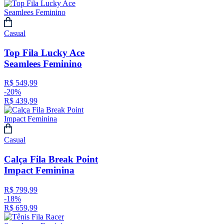
Casual
Top Fila Lucky Ace
Seamlees Feminino
R$
549
,
99
-
20%
R$
439
,
99
Casual
Calça Fila Break Point
Impact Feminina
R$
799
,
99
-
18%
R$
659
,
99