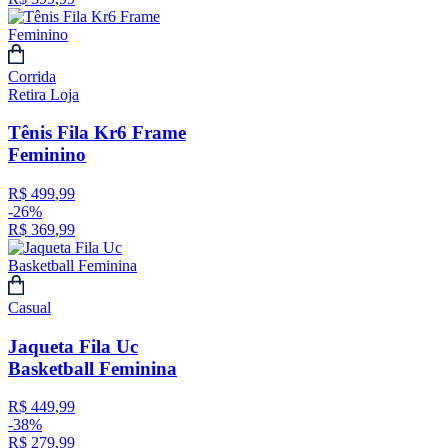
Corrida
Retira Loja
Tênis Fila Kr6 Frame
Feminino
R$
499
,
99
-
26%
R$
369
,
99
Casual
Jaqueta Fila Uc
Basketball Feminina
R$
449
,
99
-
38%
R$
279
,
99