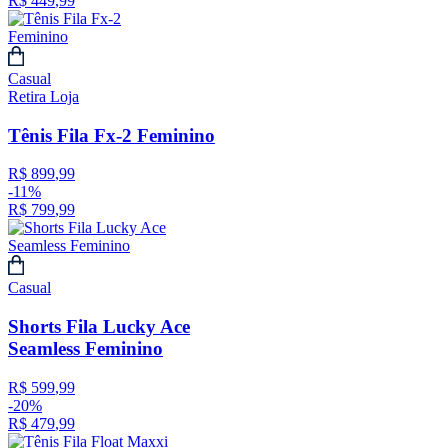
R$
449
,
99
Casual
Retira Loja
Tênis Fila Fx-2 Feminino
R$
899
,
99
-
11%
R$
799
,
99
Casual
Shorts Fila Lucky Ace
Seamless Feminino
R$
599
,
99
-
20%
R$
479
,
99