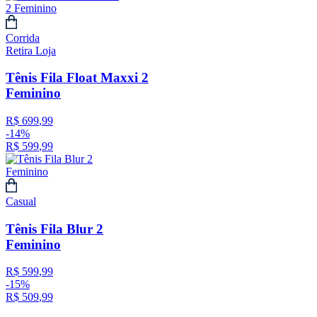
Corrida
Retira Loja
Tênis Fila Float Maxxi 2
Feminino
R$
699
,
99
-
14%
R$
599
,
99
Casual
Tênis Fila Blur 2
Feminino
R$
599
,
99
-
15%
R$
509
,
99