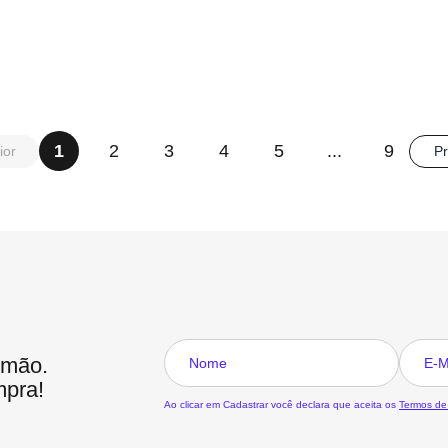
1
2
3
4
5
...
9
ior
P
 mão.
mpra!
Ao clicar em Cadastrar você declara que aceita os
Termos de