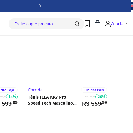
Baix
Ajuda
Corrida
tira Loja
Dia dos Pais
Tênis FILA KR7 Pro
-14%
-20%
699,99
R$ 699,99
,99
Speed Tech Masculino
,99
$
599
R$
559
Preto