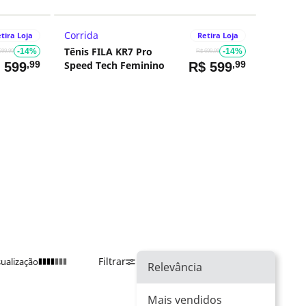
Corrida
tira Loja
Retira Loja
Tênis FILA KR7 Pro
-14%
-14%
699,99
R$ 699,99
,99
Speed Tech Feminino
,99
$
599
R$
599
Filtrar
Ordenar Por
Relevância
sualização
Relevância
Mais vendidos