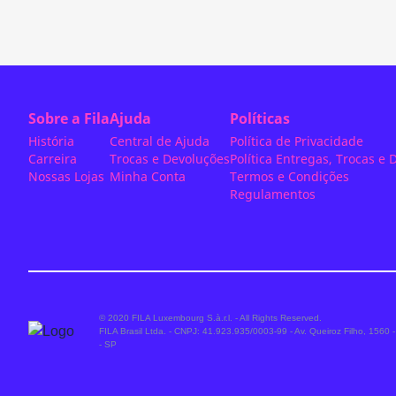
Sobre a Fila
Ajuda
Políticas
História
Central de Ajuda
Política de Privacidade
Carreira
Trocas e Devoluções
Política Entregas, Trocas e
Nossas Lojas
Minha Conta
Termos e Condições
Regulamentos
© 2020 FILA Luxembourg S.à.r.l. - All Rights Reserved.
FILA Brasil Ltda. - CNPJ: 41.923.935/0003-99 - Av. Queiroz Filho, 1560
- SP