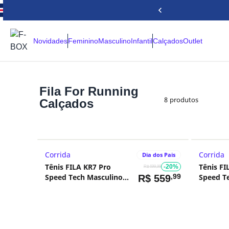
Novidades
Feminino
Masculino
Infantil
Calçados
Outlet
Fila For Running
8
produtos
Calçados
Corrida
Corrida
Dia dos Pais
Tênis FILA KR7 Pro
Tênis FI
-20%
R$ 699,99
Speed Tech Masculino
,99
Speed T
R$
559
Vermelho
Vermelh