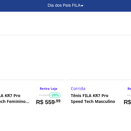
Dia dos Pais FILA
Corrida
Retira Loja
Re
LA KR7 Pro
Tênis FILA KR7 Pro
-20%
R$ 699,99
R$ 
ech Feminino
,99
Speed Tech Masculino
R$
559
R
o