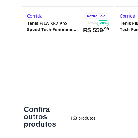
Corrida
Corrida
Retira Loja
Tênis FILA KR7 Pro
Tênis Fi
-20%
R$ 699,99
Speed Tech Feminino
,99
Tech Fe
R$
559
Preto
Confira
outros
163
produtos
produtos