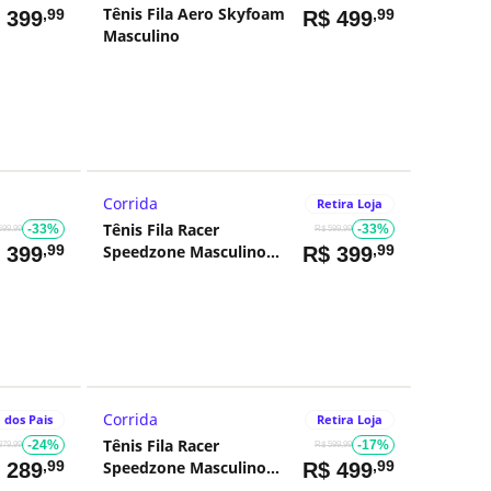
Tênis Fila Aero Skyfoam
,99
,99
$
399
R$
499
Masculino
Corrida
Retira Loja
Tênis Fila Racer
-33%
-33%
599,99
R$ 599,99
,99
Speedzone Masculino
,99
$
399
R$
399
Branco
Corrida
 dos Pais
Retira Loja
Tênis Fila Racer
-24%
-17%
379,99
R$ 599,99
,99
Speedzone Masculino
,99
$
289
R$
499
Dourado