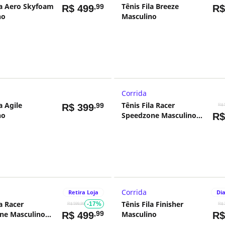
la Aero Skyfoam
Tênis Fila Breeze
,99
R$
499
R
no
Masculino
Corrida
a Agile
Tênis Fila Racer
,99
R$
399
R$ 
no
Speedzone Masculino
R
Branco e Laranja
Corrida
Retira Loja
Dia
la Racer
Tênis Fila Finisher
-17%
R$ 599,99
R$ 
ne Masculino
,99
Masculino
R$
499
R