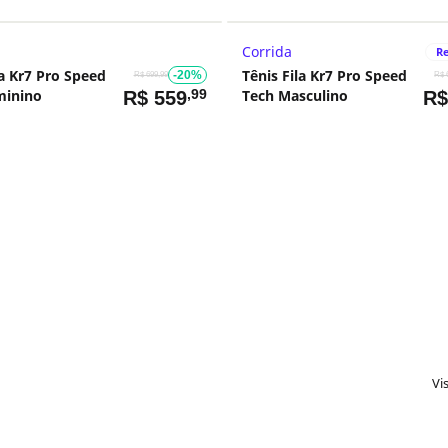
Corrida
Re
la Kr7 Pro Speed
Tênis Fila Kr7 Pro Speed
-20%
R$ 699,99
R$ 
minino
,99
Tech Masculino
R$
559
R
Vi