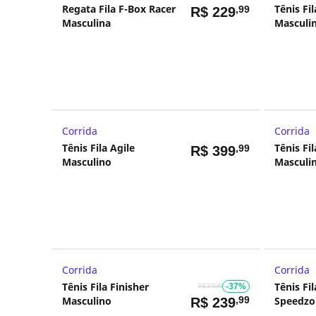
Regata Fila F-Box Racer
Tênis Fi
,99
R$
229
Masculina
Masculi
Corrida
Corrida
Tênis Fila Agile
Tênis Fil
,99
R$
399
Masculino
Masculi
Corrida
Corrida
Tênis Fila Finisher
Tênis Fi
-37%
R$ 379,99
Masculino
,99
Speedzo
R$
239
Verde