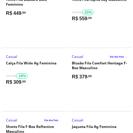
Feminino
-20%
R$
449
,99
R$ 699,99
R$
559
,99
Casual
Casual
Dia dos Pais
Calça Fila Wide Ag Feminina
Blusão Fila Comfort Heritage F-
Box Masculino
-18%
R$
379
R$ 379,99
,99
R$
309
,99
Casual
Casual
Dia dos Pais
Shorts Fila F-Box Reflective
Jaqueta Fila Ag Feminina
Masculino