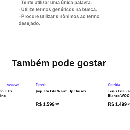
- Tente utilizar uma única palavra.
- Utilize termos genéricos na busca.
- Procure utilizar sinônimos ao termo
desejado.
Também pode gostar
Tennis
Corrida
NOVA COR
on 3 Tri
Jaqueta Fila Warm Up Unisex
Tênis Fila Ra
ino
Bianco WOO
R$
1.599
R$
1.499
,99
,9