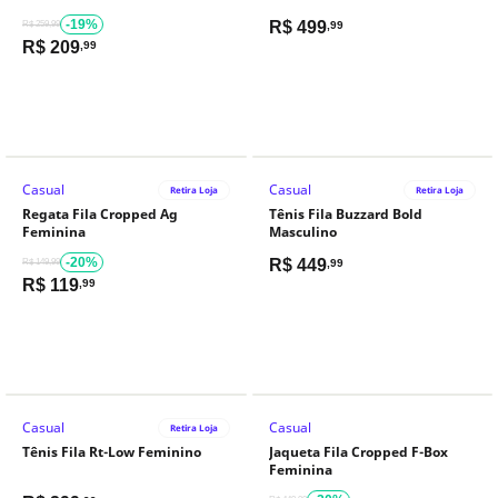
-19%
R$
499
R$ 259,99
,99
R$
209
,99
Casual
Casual
Retira Loja
Retira Loja
Regata Fila Cropped Ag
Tênis Fila Buzzard Bold
Feminina
Masculino
-20%
R$
449
R$ 149,99
,99
R$
119
,99
Casual
Casual
Retira Loja
Tênis Fila Rt-Low Feminino
Jaqueta Fila Cropped F-Box
Feminina