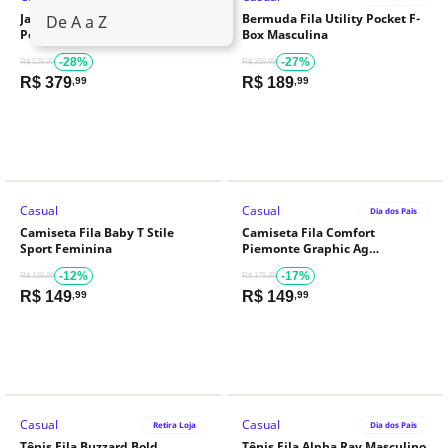
Jaqueta Corta Vento Fila Utility
Bermuda Fila Utility Pocket F-
De A a Z
Pocket F-Box Masculino
Box Masculina
-28%
-27%
R$ 529,99
R$ 259,99
R$
379
R$
189
,99
,99
Casual
Casual
Dia dos Pais
Camiseta Fila Baby T Stile
Camiseta Fila Comfort
Sport Feminina
Piemonte Graphic Ag
Masculina
-12%
-17%
R$ 169,99
R$ 179,99
R$
149
R$
149
,99
,99
Casual
Casual
Retira Loja
Dia dos Pais
Tênis Fila Buzzard Bold
Tênis Fila Alpha Ray Masculino