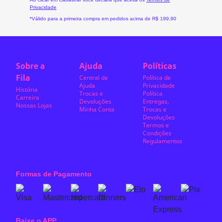
Privacidade
*Válido para a primeira compra em pedidos acima de R$ 199,90
Sobre a
Ajuda
Políticas
Fila
Central de
Política de
Ajuda
Privacidade
História
Trocas e
Política
Carreira
Devoluções
Entregas,
Nossas Lojas
Minha Conta
Trocas e
Devoluções
Termos e
Condições
Regulamentos
Formas de Pagamento
Baixe o APP