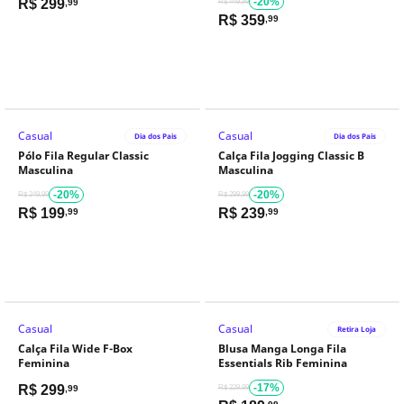
-20%
R$
299
,99
R$ 449,99
R$
359
,99
Casual
Casual
Dia dos Pais
Dia dos Pais
Pólo Fila Regular Classic
Calça Fila Jogging Classic B
Masculina
Masculina
-20%
-20%
R$ 249,99
R$ 299,99
R$
199
R$
239
,99
,99
Casual
Casual
Retira Loja
Calça Fila Wide F-Box
Blusa Manga Longa Fila
Feminina
Essentials Rib Feminina
-17%
R$
299
,99
R$ 229,99