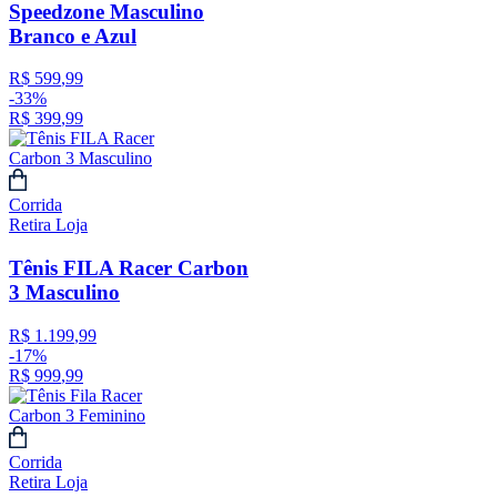
Speedzone Masculino
Branco e Azul
R$
599
,
99
-
33%
R$
399
,
99
Corrida
Retira Loja
Tênis FILA Racer Carbon
3 Masculino
R$
1
.
199
,
99
-
17%
R$
999
,
99
Corrida
Retira Loja