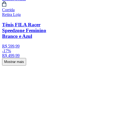
Corrida
Retira Loja
Tênis FILA Racer
Speedzone Feminino
Branco e Azul
R$
599
,
99
-
17%
R$
499
,
99
Mostrar mais