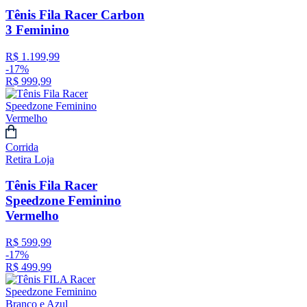
Tênis Fila Racer Carbon
3 Feminino
R$
1
.
199
,
99
-
17%
R$
999
,
99
Corrida
Retira Loja
Tênis Fila Racer
Speedzone Feminino
Vermelho
R$
599
,
99
-
17%
R$
499
,
99