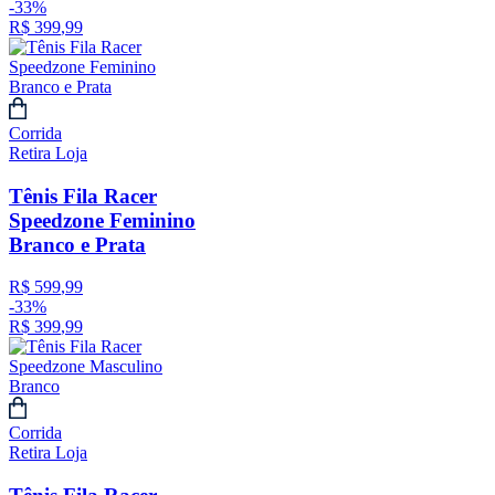
-
33%
R$
399
,
99
Corrida
Retira Loja
Tênis Fila Racer
Speedzone Feminino
Branco e Prata
R$
599
,
99
-
33%
R$
399
,
99
Corrida
Retira Loja