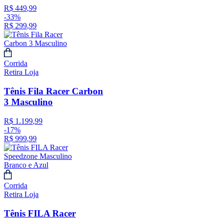
R$
449
,
99
-
33%
R$
299
,
99
Corrida
Retira Loja
Tênis Fila Racer Carbon
3 Masculino
R$
1
.
199
,
99
-
17%
R$
999
,
99
Corrida
Retira Loja
Tênis FILA Racer