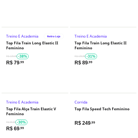
Treino E Academia
Treino E Academia
Retira Loja
Top Fila Train Long Elastic II
Top Fila Train Long Elastic II
Feminino
Feminino
-38%
-31%
R$ 129,99
R$ 129,99
R$
79
R$
89
,99
,99
Treino E Academia
Corrida
Top Fila Alça Train Elastic V
Top Fila Speed Tech Feminino
Feminino
-30%
R$
249
R$ 99,99
,99
R$
69
,99