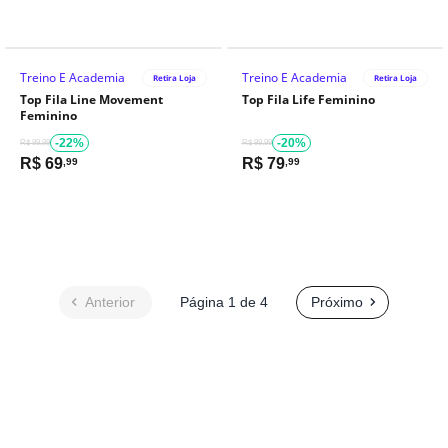
Treino E Academia
Treino E Academia
Retira Loja
Retira Loja
Top Fila Line Movement
Top Fila Life Feminino
Feminino
-22%
-20%
R$ 89,99
R$ 99,99
R$
69
R$
79
,99
,99
Anterior
Página 1 de 4
Próximo