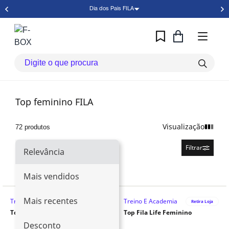
Dia dos Pais FILA
Top feminino FILA
Visualização
72 produtos
Relevância
Filtrar
Relevância
Mais vendidos
Mais recentes
Treino E Academia
Treino E Academia
Retira Loja
Retira Loja
Top Fila Touch Gym Feminino
Top Fila Life Feminino
Desconto