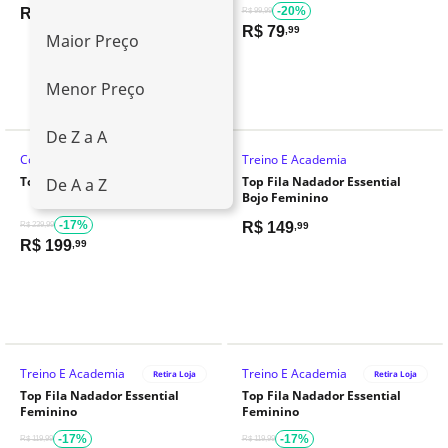
-20%
R$
149
,99
R$ 99,99
R$
79
,99
Maior Preço
Menor Preço
De Z a A
Corrida
Treino E Academia
Retira Loja
Top Fila Racer Feminino
Top Fila Nadador Essential
De A a Z
Bojo Feminino
-17%
R$
149
R$ 239,99
,99
R$
199
,99
Treino E Academia
Treino E Academia
Retira Loja
Retira Loja
Top Fila Nadador Essential
Top Fila Nadador Essential
Feminino
Feminino
-17%
-17%
R$ 119,99
R$ 119,99