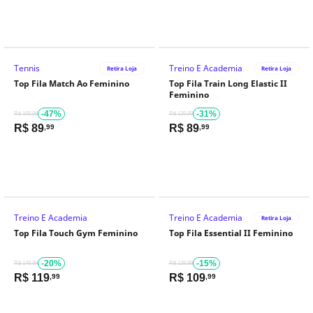
Tennis
Treino E Academia
Retira Loja
Retira Loja
Top Fila Match Ao Feminino
Top Fila Train Long Elastic II
Feminino
-47%
-31%
R$ 169,99
R$ 129,99
R$
89
R$
89
,99
,99
Treino E Academia
Treino E Academia
Retira Loja
Top Fila Touch Gym Feminino
Top Fila Essential II Feminino
-20%
-15%
R$ 149,99
R$ 129,99
R$
119
R$
109
,99
,99