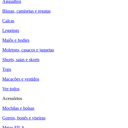
Agasalhos
Blusas, camisetas e regatas
Calças
Leggings
Maiôs e bodies
Moletons, casacos e jaquetas
Shorts, saias e skorts
Tops
Macacões e vestidos
Ver todos
Acessórios
Mochilas e bolsas
Gorros, bonés e viseiras
Meias FILA