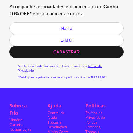
Acompanhe as novidades em primeira mão.
Ganhe
10% OFF*
em sua primeira compra!
CADASTRAR
Ao clicar em Cadastrar você declara que aceita os
Termos de
Privacidade
*Válido para a primeira compra em pedidos acima de R$ 199,90
Sobre a
Ajuda
Políticas
Fila
Central de
Política de
Ajuda
Privacidade
História
Trocas e
Política
Carreira
Devoluções
Entregas,
Nossas Lojas
Minha Conta
Trocas e