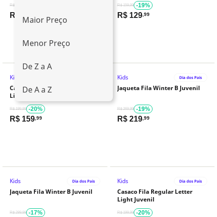
-19%
-19%
R$ 159,99
R$ 159,99
R$
129
R$
129
,99
,99
Maior Preço
Menor Preço
De Z a A
Kids
Kids
Dia dos Pais
Dia dos Pais
Casaco Fila Regular Letter
Jaqueta Fila Winter B Juvenil
De A a Z
Light Juvenil
-20%
-19%
R$ 199,99
R$ 269,99
R$
159
R$
219
,99
,99
Kids
Kids
Dia dos Pais
Dia dos Pais
Jaqueta Fila Winter B Juvenil
Casaco Fila Regular Letter
Light Juvenil
-17%
-20%
R$ 289,99
R$ 199,99