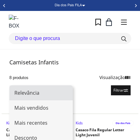
Dia dos Pais FILA
Camisetas Infantis
Visualização
8 produtos
Relevância
Filtrar
Relevância
Mais vendidos
Mais recentes
Kids
Kids
Dia dos Pais
Dia dos Pais
Casaco Fila Regular Letter
Casaco Fila Regular Letter
Light Juvenil
Light Juvenil
Desconto