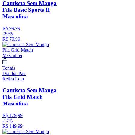
Camiseta Sem Manga
Fila Basic Sports II
Masculina
R$
99
,
99
-
20%
R$
79
,
99
Tennis
Dia dos Pais
Retira Loja
Camiseta Sem Manga
Fila Grid Match
Masculina
R$
179
,
99
-
17%
R$
149
,
99