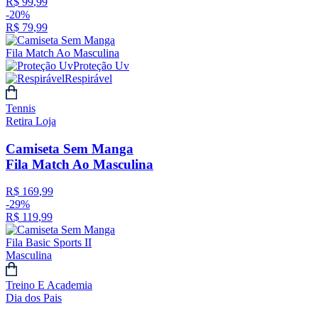
R$
99
,
99
-
20%
R$
79
,
99
Proteção Uv
Respirável
Tennis
Retira Loja
Camiseta Sem Manga
Fila Match Ao Masculina
R$
169
,
99
-
29%
R$
119
,
99
Treino E Academia
Dia dos Pais