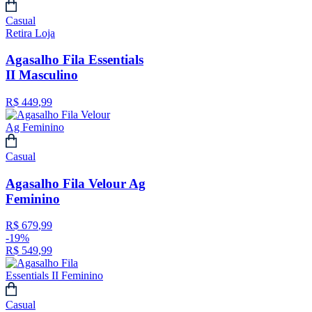
Casual
Retira Loja
Agasalho Fila Essentials
II Masculino
R$
449
,
99
Casual
Agasalho Fila Velour Ag
Feminino
R$
679
,
99
-
19%
R$
549
,
99
Casual