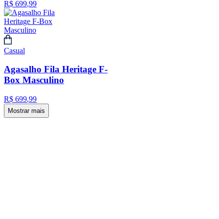
R$
699
,
99
Casual
Agasalho Fila Heritage F-
Box Masculino
R$
699
,
99
Mostrar mais