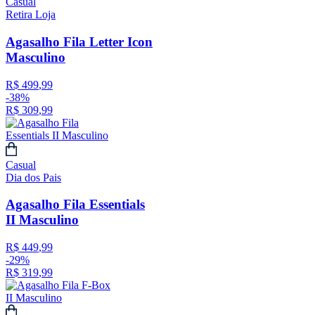
Casual
Retira Loja
Agasalho Fila Letter Icon
Masculino
R$
499
,
99
-
38%
R$
309
,
99
Casual
Dia dos Pais
Agasalho Fila Essentials
II Masculino
R$
449
,
99
-
29%
R$
319
,
99