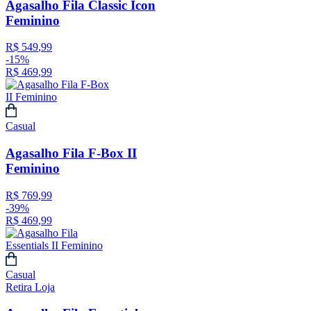
Agasalho Fila Classic Icon
Feminino
R$
549
,
99
-
15%
R$
469
,
99
Casual
Agasalho Fila F-Box II
Feminino
R$
769
,
99
-
39%
R$
469
,
99
Casual
Retira Loja