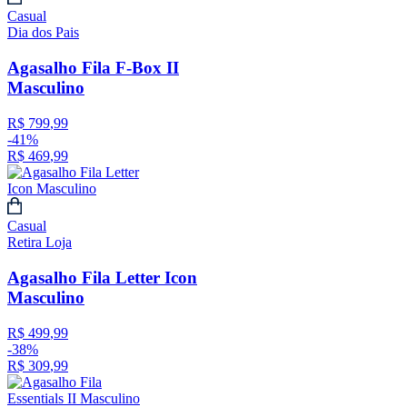
Casual
Dia dos Pais
Agasalho Fila F-Box II
Masculino
R$
799
,
99
-
41%
R$
469
,
99
Casual
Retira Loja
Agasalho Fila Letter Icon
Masculino
R$
499
,
99
-
38%
R$
309
,
99