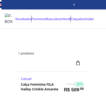
Novidades
Feminino
Masculino
Infantil
Calçados
Outlet
1
produtos
Casual
Calça Feminina FILA
-22%
R$ 649,99
Hailey Crinkle Amarela
,99
R$
509