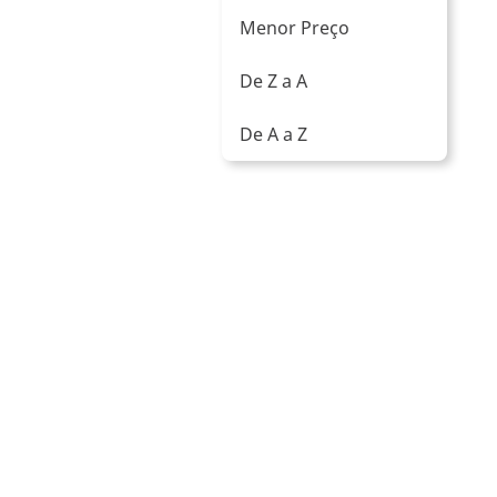
Menor Preço
De Z a A
De A a Z