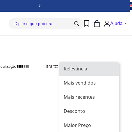
Baix
Ajuda
Filtrar
Ordenar Por
Relevância
sualização
Relevância
Mais vendidos
Mais recentes
Desconto
Maior Preço