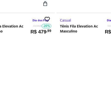
Casual
Dia dos Pais
Dia
la Elevation Ac
Tênis Fila Elevation Ac
-20%
R$ 599,99
R$ 
no
,99
Masculino
R$
479
R