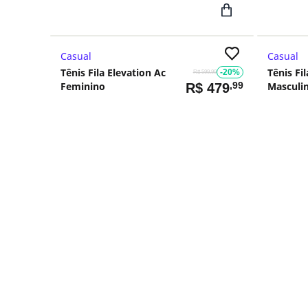
Casual
Casual
Tênis Fila Elevation Ac
Tênis Fi
-20%
R$ 599,99
Feminino
,99
Masculi
R$
479