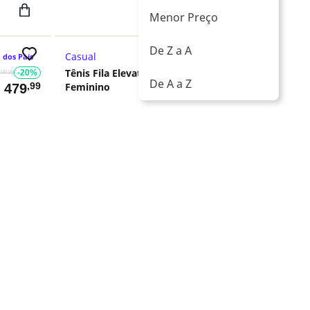
Menor Preço
De Z a A
Casual
 dos Pais
Tênis Fila Elevation Ac
-20%
-20%
599,99
R$ 599,99
De A a Z
,99
Feminino
,99
$
479
R$
479