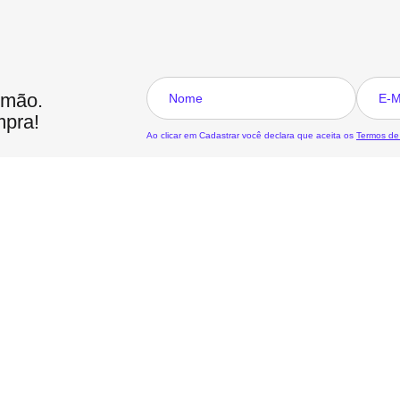
 mão.
mpra!
Ao clicar em Cadastrar você declara que aceita os
Termos de
Formas de 
 Devoluções