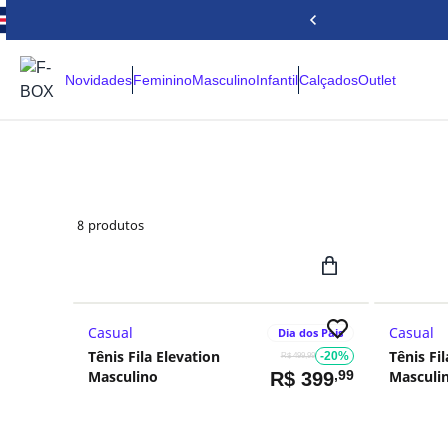
Novidades
Feminino
Masculino
Infantil
Calçados
Outlet
8
produtos
Casual
Casual
Dia dos Pais
Tênis Fila Elevation
Tênis Fi
-20%
R$ 499,99
Masculino
,99
Masculi
R$
399