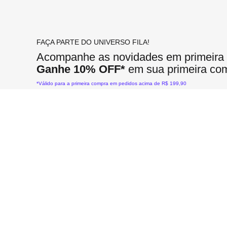
FAÇA PARTE DO UNIVERSO FILA!
Acompanhe as novidades em primeira
Ganhe 10% OFF*
em sua primeira co
*Válido para a primeira compra em pedidos acima de R$ 199,90
Sobre a Fila
Ajuda
Políticas
História
Central de Ajuda
Política de Privacidade
Carreira
Trocas e Devoluções
Política Entregas, Trocas e
Nossas Lojas
Minha Conta
Termos e Condições
Regulamentos