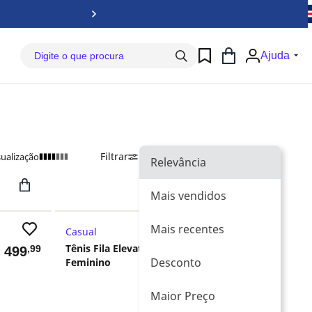
Baix
Ajuda
Filtrar
Ordenar Por
Relevância
sualização
Relevância
Mais vendidos
Mais recentes
Casual
Retira Loja
Tênis Fila Elevation
,99
,99
$
499
R$
499
Desconto
Feminino
Maior Preço