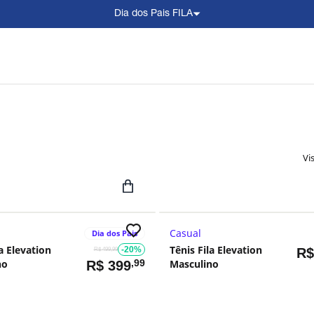
Dia dos Pais FILA
Vi
Casual
Dia dos Pais
la Elevation
Tênis Fila Elevation
-20%
R
R$ 499,99
no
,99
Masculino
R$
399