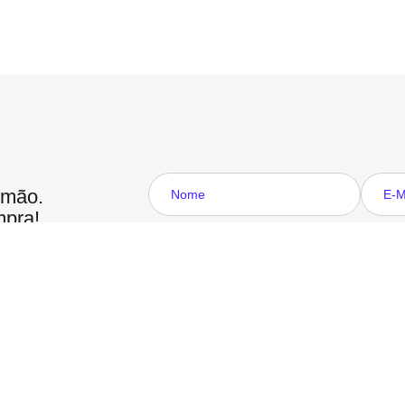
 mão.
mpra!
Ao clicar em Cadastrar você declara que aceita os
Termos de
Formas de 