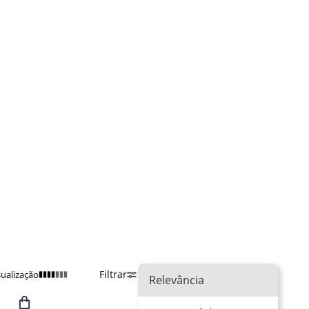
Filtrar
Ordenar Por
Relevância
sualização
Relevância