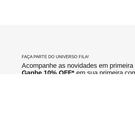
FAÇA PARTE DO UNIVERSO FILA!
Acompanhe as novidades em primeira
Ganhe 10% OFF*
em sua primeira co
*Válido para a primeira compra em pedidos acima de R$ 199,90
Sobre a Fila
Ajuda
Políticas