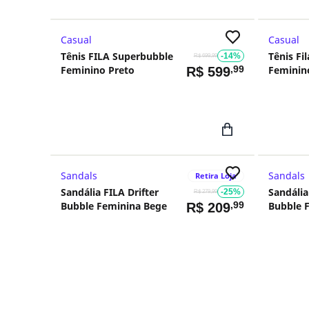
Casual
Casual
Tênis FILA Superbubble
Tênis Fi
-14%
R$ 699,99
Feminino Preto
,99
Feminin
R$
599
Sandals
Sandals
Retira Loja
Sandália FILA Drifter
Sandália 
-25%
R$ 279,99
Bubble Feminina Bege
,99
Bubble 
R$
209