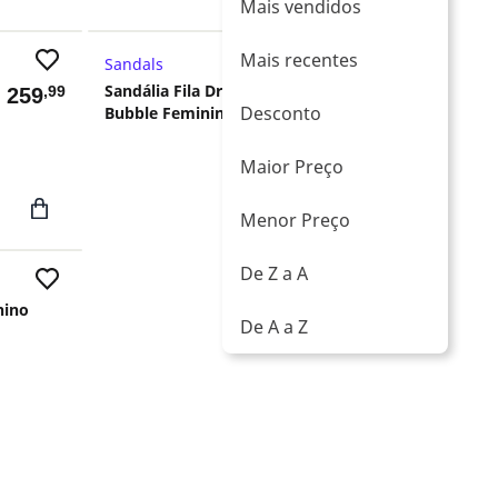
Mais vendidos
Mais recentes
Sandals
Retira Loja
Sandália Fila Drifter
,99
-25%
$
259
R$ 279,99
Desconto
Bubble Feminina
,99
R$
209
Maior Preço
Menor Preço
De Z a A
nino
De A a Z