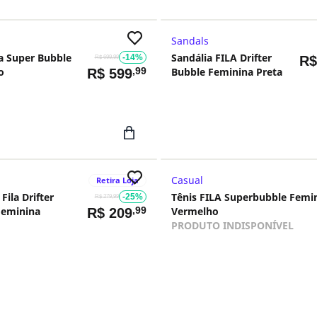
Sandals
la Super Bubble
Sandália FILA Drifter
-14%
R
R$ 699,99
o
,99
Bubble Feminina Preta
R$
599
Casual
Retira Loja
Fila Drifter
Tênis FILA Superbubble Femi
-25%
R$ 279,99
Feminina
,99
Vermelho
R$
209
PRODUTO INDISPONÍVEL