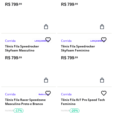
R$
799
R$
799
,99
,99
Corrida
Corrida
LANÇAMENTO
LANÇAMENTO
Tênis Fila Speedrocker
Tênis Fila Speedrocker
Skyfoam Masculino
Skyfoam Feminino
R$
799
R$
799
,99
,99
Corrida
Corrida
Retira Loja
Tênis Fila Racer Speedzone
Tênis Fila Kr7 Pro Speed Tech
Masculino Preto e Branco
Feminino
-17%
-20%
R$ 599,99
R$ 699,99