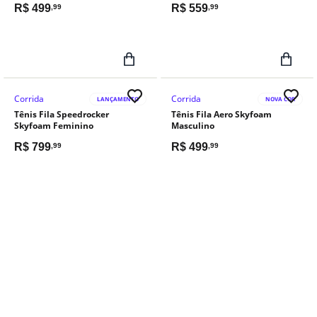
R$
499
R$
559
,99
,99
Corrida
Corrida
LANÇAMENTO
NOVA COR
Tênis Fila Speedrocker
Tênis Fila Aero Skyfoam
Skyfoam Feminino
Masculino
R$
799
R$
499
,99
,99