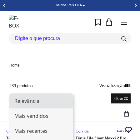
Dia dos Pais FILA
Home
Visualização
239 produtos
Relevância
Filtrar
Relevância
Mais vendidos
Mais recentes
Corrida
Corrida
Retira Loja
Retira Loja
Tênis Fila Racer Speedzone
Tênis Fila Float Maxxi 2 Pro