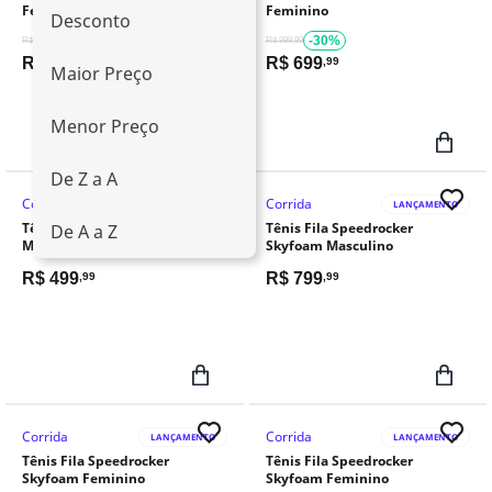
Feminino Latte
Feminino
Desconto
-29%
-30%
R$ 699,99
R$ 999,99
R$
499
R$
699
,99
,99
Maior Preço
Menor Preço
De Z a A
Corrida
Corrida
Retira Loja
LANÇAMENTO
Tênis Fila Aero Skyfoam
Tênis Fila Speedrocker
De A a Z
Masculino
Skyfoam Masculino
R$
499
R$
799
,99
,99
Corrida
Corrida
LANÇAMENTO
LANÇAMENTO
Tênis Fila Speedrocker
Tênis Fila Speedrocker
Skyfoam Feminino
Skyfoam Feminino