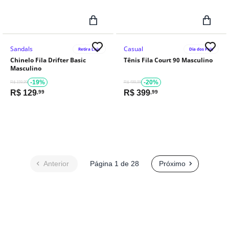
Sandals
Casual
Retira Loja
Dia dos Pais
Chinelo Fila Drifter Basic
Tênis Fila Court 90 Masculino
Masculino
-19%
-20%
R$ 159,99
R$ 499,99
R$
129
R$
399
,99
,99
Anterior
Página 1 de 28
Próximo