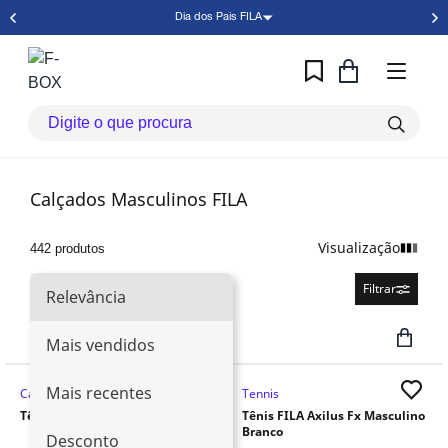
Dia dos Pais FILA
Calçados Masculinos FILA
Visualização
442 produtos
Relevância
Filtrar
Relevância
Mais vendidos
Mais recentes
Casual
Tennis
Dia dos Pais
Tênis Fila Alpha Ray Masculino
Tênis FILA Axilus Fx Masculino
Branco
Desconto