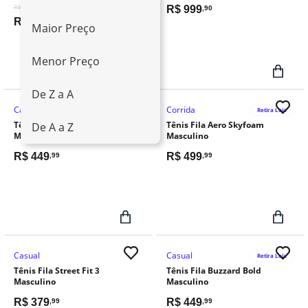
-20%
R$
999
R$ 699,99
,90
R$
559
,99
Maior Preço
Menor Preço
De Z a A
Casual
Corrida
Retira Loja
Retira Loja
Tênis Fila Buzzard Bold
Tênis Fila Aero Skyfoam
De A a Z
Masculino
Masculino
R$
449
R$
499
,99
,99
Casual
Casual
Retira Loja
Tênis Fila Street Fit 3
Tênis Fila Buzzard Bold
Masculino
Masculino
R$
379
R$
449
,99
,99