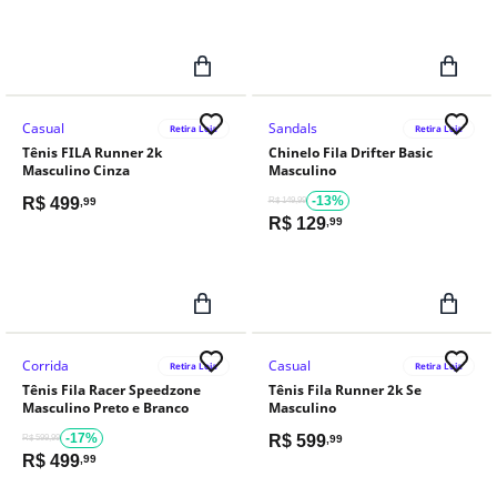
Casual
Sandals
Retira Loja
Retira Loja
Tênis FILA Runner 2k
Chinelo Fila Drifter Basic
Masculino Cinza
Masculino
-13%
R$
499
,99
R$ 149,99
R$
129
,99
Corrida
Casual
Retira Loja
Retira Loja
Tênis Fila Racer Speedzone
Tênis Fila Runner 2k Se
Masculino Preto e Branco
Masculino
-17%
R$
599
R$ 599,99
,99
R$
499
,99