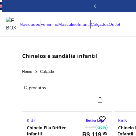
Novidades
Feminino
Masculino
Infantil
Calçados
Outlet
Chinelos e sandália infantil
Home
Calçado
12
produtos
Kids
Kids
Retira Loja
Chinelo Fila Drifter
Chinelo F
-20%
R$ 149,99
Infantil
,99
Infantil
R$
119