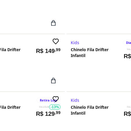
Kids
Dia
ila Drifter
Chinelo Fila Drifter
,99
R$
149
R$ 
Infantil
R
Kids
Retira Loja
ila Drifter
Chinelo Fila Drifter
-13%
R$ 149,99
R$ 
,99
Infantil
R$
129
R