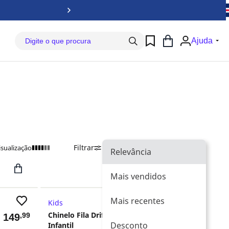
Baix
Ajuda
Filtrar
Ordenar Por
Relevância
isualização
Relevância
Mais vendidos
Mais recentes
Kids
Retira Loja
Chinelo Fila Drifter
,99
-25%
$
149
R$ 159,99
Desconto
Infantil
,99
R$
119