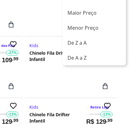
Maior Preço
Menor Preço
De Z a A
Kids
 dos Pais
Dia dos Pais
Chinelo Fila Drifter
-27%
-27%
149,99
R$ 149,99
De A a Z
,99
Infantil
,99
$
109
R$
109
Kids
Retira Loja
Chinelo Fila Drifter
-13%
-13%
149,99
R$ 149,99
,99
Infantil
,99
$
129
R$
129