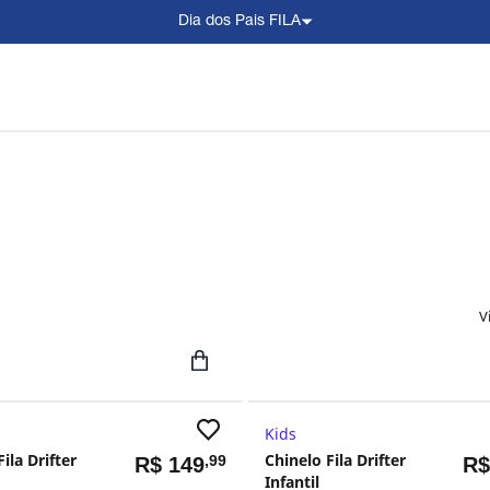
Dia dos Pais FILA
V
Kids
ila Drifter
Chinelo Fila Drifter
,99
R$
149
R
Infantil