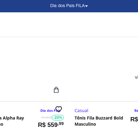
Dia dos Pais FILA
V
Casual
Dia dos Pais
Re
la Alpha Ray
Tênis Fila Buzzard Bold
-20%
R
R$ 699,99
no
,99
Masculino
R$
559