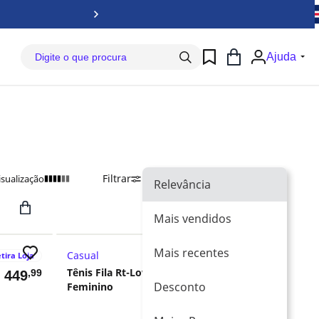
Baix
Ajuda
Filtrar
Ordenar Por
Relevância
isualização
Relevância
Mais vendidos
Mais recentes
Casual
tira Loja
Retira Loja
Tênis Fila Rt-Low
,99
,99
$
449
R$
299
Desconto
Feminino