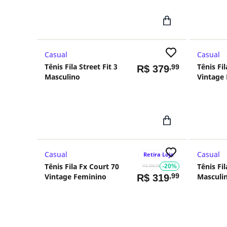
Casual
Casual
Tênis Fila Street Fit 3
Tênis Fi
,99
R$
379
Masculino
Vintage
Casual
Casual
Retira Loja
Tênis Fila Fx Court 70
Tênis Fil
-20%
R$ 399,99
Vintage Feminino
,99
Masculi
R$
319