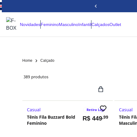
Novidades
Feminino
Masculino
Infantil
Calçados
Outlet
Home
Calçado
389
produtos
Casual
Casual
Retira Loja
Tênis Fila Buzzard Bold
Tênis Fi
,99
R$
449
Feminino
Masculi