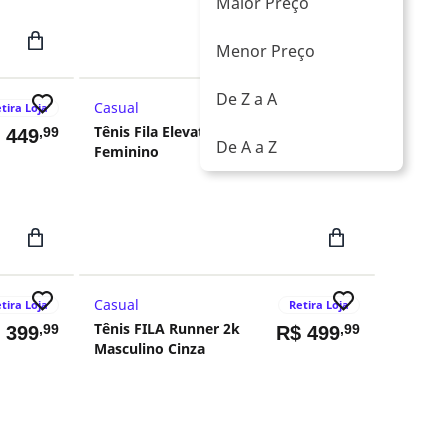
Maior Preço
Menor Preço
De Z a A
Casual
tira Loja
Tênis Fila Elevation
,99
,99
$
449
R$
499
De A a Z
Feminino
Casual
tira Loja
Retira Loja
Tênis FILA Runner 2k
,99
,99
$
399
R$
499
Masculino Cinza