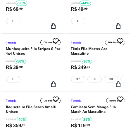
-56%
-44%
R$ 159,90
R$ 89,99
R$
69
R$
49
,99
,99
U
U
Tennis
Tennis
Dia dos Pais
Dia dos Pais
Munhequeira Fila Stripes G Par
Tênis Fila Master Ace
4x4 Unisex
Masculino
-50%
-30%
R$ 79,99
R$ 499,99
R$
39
R$
349
,99
,99
U
37
38
39
40
Tennis
Tennis
Dia dos Pais
Retira Loja
Raqueteira Fila Beach Amalfi
Camiseta Sem Manga Fila
Unisex
Match Ao Masculina
-40%
-29%
R$ 599,99
R$ 169,99
R$
359
R$
119
,99
,99