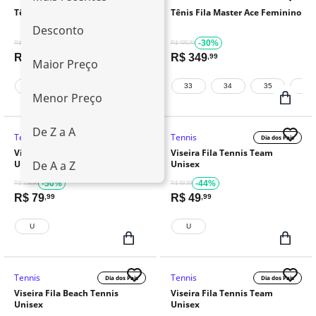
Tênis Fila Precision Feminino
Tênis Fila Master Ace Feminino
Desconto
-25%
-30%
R$ 399,99
R$ 499,99
R$
299
R$
349
,99
,99
Maior Preço
34
39
40
33
34
35
36
Menor Preço
De Z a A
Tennis
Tennis
Dia dos Pais
Dia dos Pais
Viseira Fila Beach Tennis
Viseira Fila Tennis Team
Unisex
Unisex
De A a Z
-50%
-44%
R$ 159,90
R$ 89,99
R$
79
R$
49
,99
,99
U
U
Tennis
Tennis
Dia dos Pais
Dia dos Pais
Viseira Fila Beach Tennis
Viseira Fila Tennis Team
Unisex
Unisex