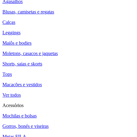
Agasalhos
Blusas, camisetas e regatas
Calças
Leggings
Maiôs e bodies
Moletons, casacos e jaquetas
Shorts, saias e skorts
Tops
Macacões e vestidos
Ver todos
Acessórios
Mochilas e bolsas
Gorros, bonés e viseiras
Meias FILA