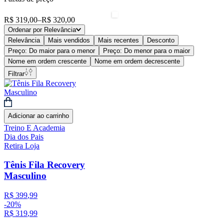
R$ 319,00
–
R$ 320,00
Ordenar por
Relevância
Relevância
Mais vendidos
Mais recentes
Desconto
Preço: Do maior para o menor
Preço: Do menor para o maior
Nome em ordem crescente
Nome em ordem decrescente
Filtrar
Adicionar ao carrinho
Treino E Academia
Dia dos Pais
Retira Loja
Tênis Fila Recovery
Masculino
R$
399
,
99
-
20%
R$
319
,
99