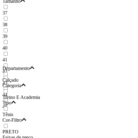
Tamanho
37
38
39
40
41
Departamento
42
Calçado
43
Categoria
44
Treino E Academia
Tipo
45
Tênis
Cor-Filtro
PRETO
Faixas de preço