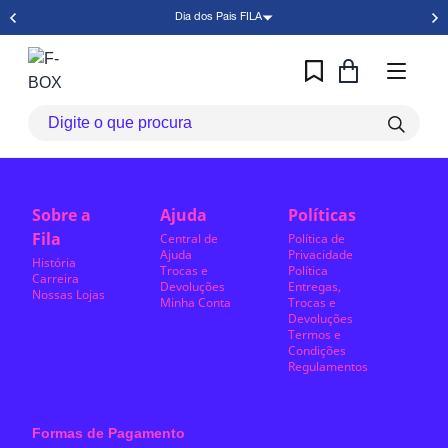
Dia dos Pais FILA
Sobre a
Ajuda
Políticas
Fila
Central de
Política de
Ajuda
Privacidade
História
Trocas e
Política
Carreira
Devoluções
Entregas,
Nossas Lojas
Minha Conta
Trocas e
Devoluções
Termos e
Condições
Regulamentos
Formas de Pagamento