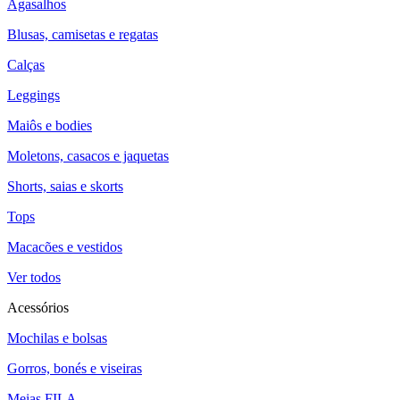
Agasalhos
Blusas, camisetas e regatas
Calças
Leggings
Maiôs e bodies
Moletons, casacos e jaquetas
Shorts, saias e skorts
Tops
Macacões e vestidos
Ver todos
Acessórios
Mochilas e bolsas
Gorros, bonés e viseiras
Meias FILA