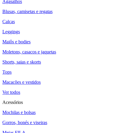
Agasalhos
Blusas, camisetas e regatas
Calças
Leggings
Maiôs e bodies
Moletons, casacos e jaquetas
Shorts, saias e skorts
Tops
Macacões e vestidos
Ver todos
Acessórios
Mochilas e bolsas
Gorros, bonés e viseiras
Meias FILA