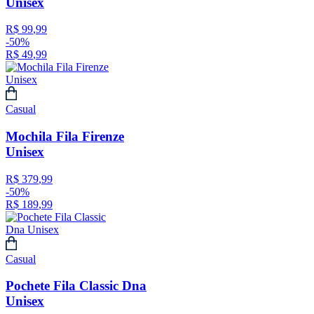
Unisex
R$
99
,
99
-
50%
R$
49
,
99
Casual
Mochila Fila Firenze
Unisex
R$
379
,
99
-
50%
R$
189
,
99
Casual
Pochete Fila Classic Dna
Unisex