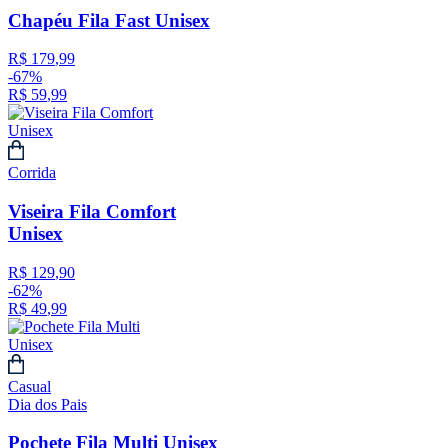
Chapéu Fila Fast Unisex
R$
179
,
99
-
67%
R$
59
,
99
Corrida
Viseira Fila Comfort
Unisex
R$
129
,
90
-
62%
R$
49
,
99
Casual
Dia dos Pais
Pochete Fila Multi Unisex