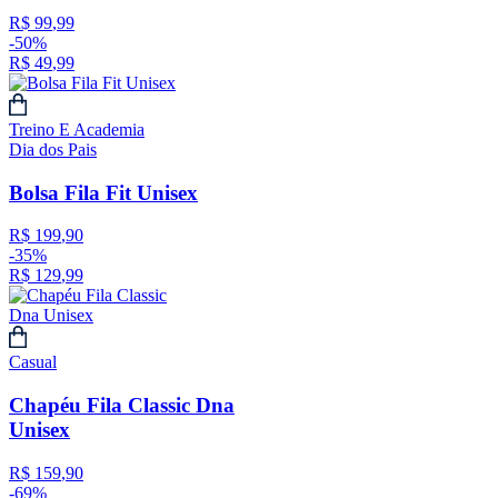
R$
99
,
99
-
50%
R$
49
,
99
Treino E Academia
Dia dos Pais
Bolsa Fila Fit Unisex
R$
199
,
90
-
35%
R$
129
,
99
Casual
Chapéu Fila Classic Dna
Unisex
R$
159
,
90
-
69%