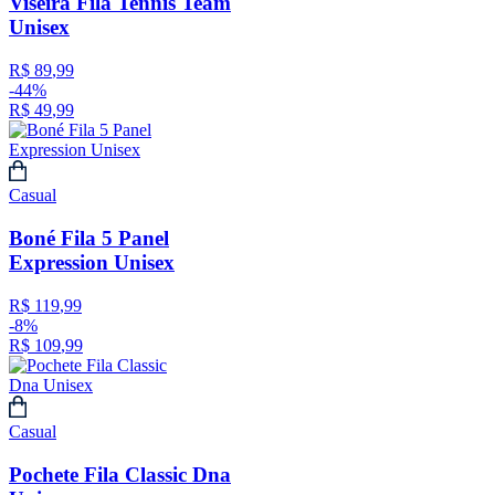
Viseira Fila Tennis Team
Unisex
R$
89
,
99
-
44%
R$
49
,
99
Casual
Boné Fila 5 Panel
Expression Unisex
R$
119
,
99
-
8%
R$
109
,
99
Casual
Pochete Fila Classic Dna