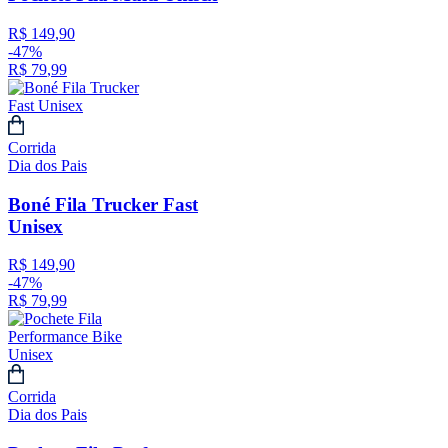
R$
149
,
90
-
47%
R$
79
,
99
Corrida
Dia dos Pais
Boné Fila Trucker Fast
Unisex
R$
149
,
90
-
47%
R$
79
,
99
Corrida
Dia dos Pais